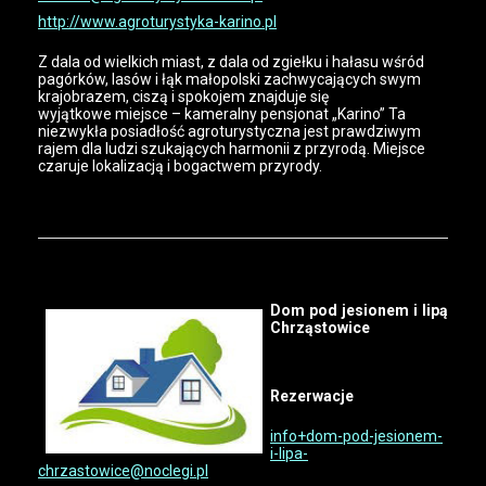
http://www.agroturystyka-karino.pl
Z dala od wielkich miast, z dala od zgiełku i hałasu wśród
pagórków, lasów i łąk małopolski zachwycających swym
krajobrazem, ciszą i spokojem znajduje się
wyjątkowe miejsce – kameralny pensjonat „Karino” Ta
niezwykła posiadłość agroturystyczna jest prawdziwym
rajem dla ludzi szukających harmonii z przyrodą. Miejsce
czaruje lokalizacją i bogactwem przyrody.
Dom pod jesionem i lipą
Chrząstowice
Rezerwacje
info+dom-pod-jesionem-
i-lipa-
chrzastowice@noclegi.pl