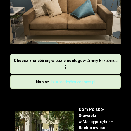
Chcesz znaleźć się w bazie noclegów
Gminy Brzeźnica
?
Napisz:
biurorady@brzeznica.pl
Dom Polsko-
Słowacki
w Marcyporębie –
Bachorowicach