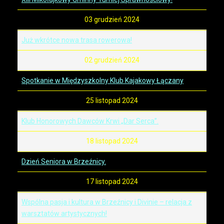
03 grudzień 2024
Już wkrótce nowa trasa rowerowa!
02 grudzień 2024
Spotkanie w Międzyszkolny Klub Kajakowy Łączany
25 listopad 2024
Klub Honorowych Dawców Krwi „Dar Serca”.
18 listopad 2024
Dzień Seniora w Brzeźnicy.
17 listopad 2024
Wspólna pasja i kultura w Brzeźnicy i Divinie – relacja z
warsztatów artystycznych!