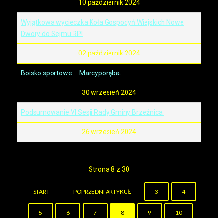
10 październik 2024
Wyjątkowa wycieczka Koła Gospodyń Wiejskich Nowe
Dwory do Sejmu RP!
02 październik 2024
Boisko sportowe – Marcyporęba.
30 wrzesień 2024
Podsumowanie VI Sesji Rady Gminy Brzeźnica.
26 wrzesień 2024
Strona 8 z 30
START
POPRZEDNI ARTYKUŁ
3
4
5
6
7
8
9
10