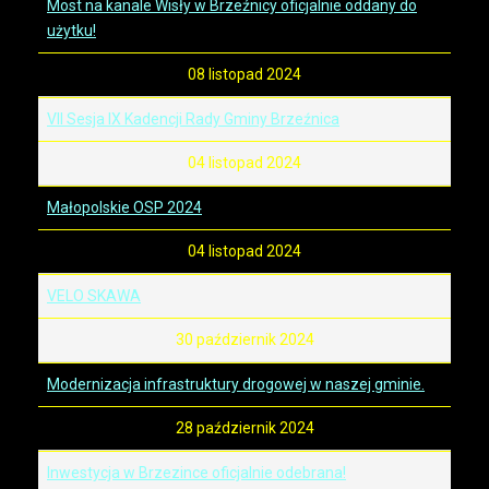
Most na kanale Wisły w Brzeźnicy oficjalnie oddany do
użytku!
08 listopad 2024
VII Sesja IX Kadencji Rady Gminy Brzeźnica
04 listopad 2024
Małopolskie OSP 2024
04 listopad 2024
VELO SKAWA
30 październik 2024
Modernizacja infrastruktury drogowej w naszej gminie.
28 październik 2024
Inwestycja w Brzezince oficjalnie odebrana!