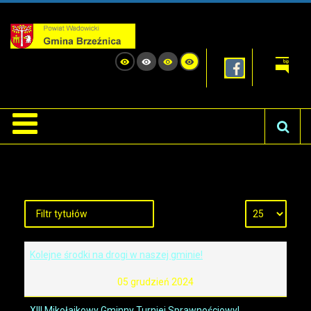
Kolejne środki na drogi w naszej gminie!
05 grudzień 2024
XIII Mikołajkowy Gminny Turniej Sprawnościowy!