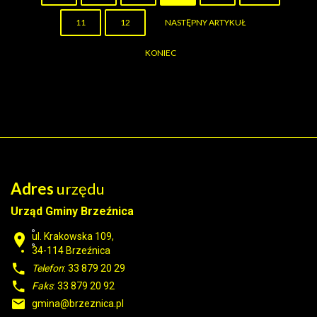
11
12
NASTĘPNY ARTYKUŁ
KONIEC
Adres
urzędu
Urząd Gminy Brzeźnica
ul. Krakowska 109,
34-114
Brzeźnica
Telefon
: 33 879 20 29
Faks
: 33 879 20 92
gmina@brzeznica.pl