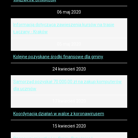
06 maj 2020
Informacja dotycząca zawieszenia kursów na trasie
Łączany - Kraków
05 maj 2020
Kolejne pozyskane środki finansowe dla gminy
24 kwiecień 2020
Samorząd pozyskał 70 000,00 zł na zakup komputerów
dla uczniów
17 kwiecień 2020
Koordynacja działań w walce z koronawirusem
15 kwiecień 2020