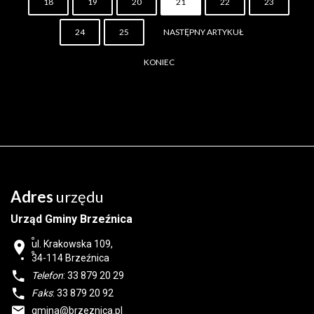
18
19
20
21
22
23
24
25
NASTĘPNY ARTYKUŁ
KONIEC
Adres
urzędu
Urząd Gminy Brzeźnica
ul. Krakowska 109,
34-114
Brzeźnica
Telefon
: 33 879 20 29
Faks
: 33 879 20 92
gmina@brzeznica.pl