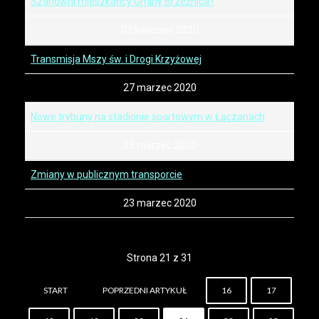
Szanowni mieszkańcy Gminy Brzeźnica !
03 kwiecień 2020
Transmisja Mszy św. i Drogi Krzyżowej
27 marzec 2020
Nowe trybuny na stadionie sportowym w Łączanach
25 marzec 2020
Zmiany w publicznym transporcie
23 marzec 2020
Strona 21 z 31
START
POPRZEDNI ARTYKUŁ
16
17