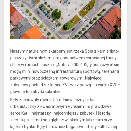
Naszym naturalnym skarbem jest rzeka Soła z kamienisto-
piaszczystymi plażami oraz bogactwem chronionej fauny
i flory w ramach obszaru „Natura 2000”. Kęty poszczycić się
mogą m.in. nowoczesną infrastrukturą sportową, terenami
parkowymi oraz ścieżkami rowerowymi. Najwięcej
zabytków pochodzi z końca XVII w. i z początku wieku XVII –
głównie to zabytki sakralne.
Kęty zachowały również średniowieczny układ
urbanistyczny z kwadratowym Rynkiem. To prawdziwe
serce Kęt – najstarszy i najcenniejszy zabytek. Historię
ziemi kęckiej można zgłębiać w lokalnym Muzeum przy
kęckim Rynku. Kęty to również bogactwo oferty kulturalnej.