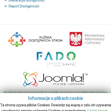
Deklaracja dostępności
Raport Dostępności
Projekt Kuźnia Dostępnych Stron współfinansowany ze środków Ministerstwa
Informacje o plikach cookie
Administracji i Cyfryzacji
Ta strona używa plików Cookies. Dowiedz się więcej o celu ich używania
i możliwości zmiany ustawień Cookies w przeglądarce.
Czytaj więcej...