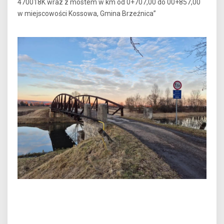
470018K wraz z mostem w km od 0+707,00 do 00+857,00
w miejscowości Kossowa, Gmina Brzeźnica”