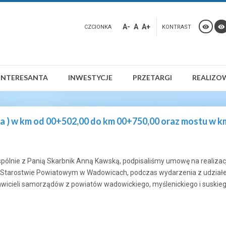
A-
A
A+
CZCIONKA
KONTRAST
INTERESANTA
INWESTYCJE
PRZETARGI
REALIZO
wa ) w km od 00+502,00 do km 00+750,00 oraz mostu w k
wspólnie z Panią Skarbnik Anną Kawską, podpisaliśmy umowę na realiza
w Starostwie Powiatowym w Wadowicach, podczas wydarzenia z udział
awicieli samorządów z powiatów wadowickiego, myślenickiego i suskieg