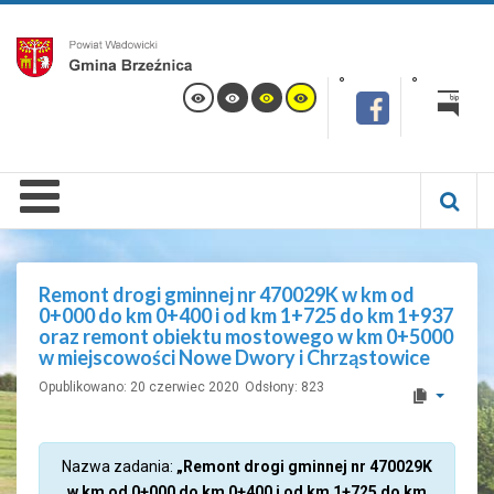
Remont drogi gminnej nr 470029K w km od
0+000 do km 0+400 i od km 1+725 do km 1+937
oraz remont obiektu mostowego w km 0+5000
w miejscowości Nowe Dwory i Chrząstowice
Opublikowano: 20 czerwiec 2020
Odsłony: 823
Nazwa zadania:
„Remont drogi gminnej nr 470029K
w km od 0+000 do km 0+400 i od km 1+725 do km