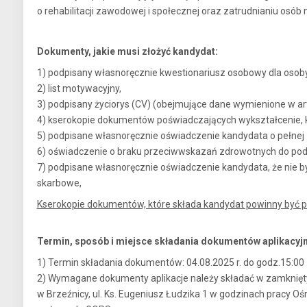
o rehabilitacji zawodowej i społecznej oraz zatrudnianiu osób
Dokumenty, jakie musi złożyć kandydat:
1) podpisany własnoręcznie kwestionariusz osobowy dla osoby 
2) list motywacyjny,
3) podpisany życiorys (CV) (obejmujące dane wymienione w art
4) kserokopie dokumentów poświadczających wykształcenie, kwa
5) podpisane własnoręcznie oświadczenie kandydata o pełnej z
6) oświadczenie o braku przeciwwskazań zdrowotnych do podj
7) podpisane własnoręcznie oświadczenie kandydata, że nie
skarbowe,
Kserokopie dokumentów, które składa kandydat powinny być p
Termin, sposób i miejsce składania dokumentów aplikacyj
1) Termin składania dokumentów: 04.08.2025 r. do godz.15:00
2) Wymagane dokumenty aplikacje należy składać w zamknięty
w Brzeźnicy, ul. Ks. Eugeniusz Łudzika 1 w godzinach pracy Oś