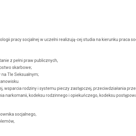
gii pracy socjalnej w uczelni realizują-cej studia na kierunku praca so
anie z pełni praw publicznych,
ępstwo skarbowe;
w na Tle Seksualnym;
tanowisku.
, wsparcia rodziny i systemu pieczy zastępczej, przeciwdziałania prze
nia narkomanii, kodeksu rodzinnego i opiekuńczego, kodeksu postępow
ownika socjalnego,
oblemów,