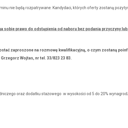
erminu nie będą rozpatrywane. Kandydaci, których oferty zostaną poz
sobie prawo do odstąpienia od naboru bez podania przyczyny lub 
ostać zaproszone na rozmowę kwalifikacyjną, o czym zostaną poin
rzegorz Wojtas, nr tel. 33/823 23 83.
dniczego oraz dodatku stażowego w wysokości od 5 do 20% wynagro