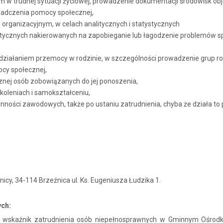
m w trudnej sytuacji życiowej, prowadzenie dokumentacji środowisk ob
wiadczenia pomocy społecznej,
rganizacyjnym, w celach analitycznych i statystycznych
laktycznych nakierowanych na zapobieganie lub łagodzenie problemów s
iałaniem przemocy w rodzinie, w szczególności prowadzenie grup robo
cy społecznej,
znej osób zobowiązanych do jej ponoszenia,
koleniach i samokształceniu,
ności zawodowych, także po ustaniu zatrudnienia, chyba że działa to 
cy, 34-114 Brzeźnica ul. Ks. Eugeniusza Łudzika 1.
ych:
ia wskaźnik zatrudnienia osób niepełnosprawnych w Gminnym Ośrod