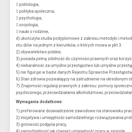
 politologia,
 polityka społeczna,
 psychologia,
 socjologia,
 nauki o rodzinie,
d) ukończyła studia podyplomowe z zakresu metodyki i metodolo
stu-diów na jednym z kierunków, o których mowa w pkt 3.
2) obywatelstwo polskie;
3) posiada pełną zdolność do czynności prawnych oraz korzyst
4) niekaralność za umyślne przestępstwo lub umyślne przest
5) nie figuruje w bazie danych Rejestru Sprawców Przestępst
6) Stan zdrowia pozwalający na zatrudnienie na określonym s
7) Znajomość regulacji prawnych z zakresu: pomocy społecznej
psychicznego, przeciwdziałania alkoholizmowi, przeciwdziała
Wymagania dodatkowe:
1) preferowane doświadczenie zawodowe na stanowisku prac
2) inicjatywa i umiejętność samodzielnego rozwiązywania pr
3) gotowość podjęcia pracy,
4) samodzielność jak również umiejętność pracy w zespole,