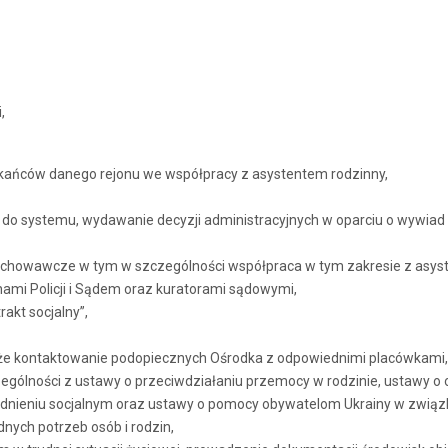
,
kańców danego rejonu we współpracy z asystentem rodzinny,
do systemu, wydawanie decyzji administracyjnych w oparciu o wywiad
ychowawcze w tym w szczególności współpraca w tym zakresie z asyst
nami Policji i Sądem oraz kuratorami sądowymi,
akt socjalny”,
że kontaktowanie podopiecznych Ośrodka z odpowiednimi placówkami, i
czególności z ustawy o przeciwdziałaniu przemocy w rodzinie, ustawy 
rudnieniu socjalnym oraz ustawy o pomocy obywatelom Ukrainy w związ
nych potrzeb osób i rodzin,