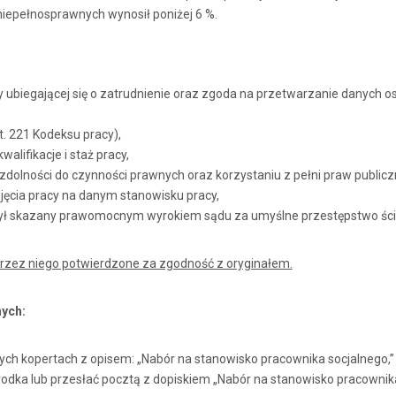
 niepełnosprawnych wynosił poniżej 6 %.
ubiegającej się o zatrudnienie oraz zgoda na przetwarzanie danych os
. 221 Kodeksu pracy),
lifikacje i staż pracy,
dolności do czynności prawnych oraz korzystaniu z pełni praw publicz
ęcia pracy na danym stanowisku pracy,
 był skazany prawomocnym wyrokiem sądu za umyślne przestępstwo ści
rzez niego potwierdzone za zgodność z oryginałem.
nych:
ch kopertach z opisem: „Nabór na stanowisko pracownika socjalnego,
rodka lub przesłać pocztą z dopiskiem „Nabór na stanowisko pracownika 