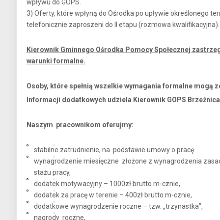
wpływu do GOPS.
3) Oferty, które wpłyną do Ośrodka po upływie określonego t
telefonicznie zaproszeni do II etapu (rozmowa kwalifikacyjna).
Kierownik Gminnego Ośrodka Pomocy Społecznej zastrzega 
warunki formalne.
Osoby, które spełnią wszelkie wymagania formalne mogą z
Informacji dodatkowych udziela Kierownik GOPS Brzeźnica G
Naszym pracownikom oferujmy:
stabilne zatrudnienie, na podstawie umowy o pracę
wynagrodzenie miesięczne złożone z wynagrodzenia zasa
stażu pracy,
dodatek motywacyjny – 1000zł brutto m-cznie,
dodatek za pracę w terenie – 400zł brutto m-cznie,
dodatkowe wynagrodzenie roczne – tzw. „trzynastka”,
nagrody roczne,