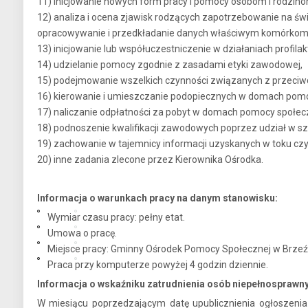
11) inicjowanie nowych form pracy i pomocy osobom i rodzino
12) analiza i ocena zjawisk rodzących zapotrzebowanie na ś
opracowywanie i przedkładanie danych właściwym komórkom o
13) inicjowanie lub współuczestniczenie w działaniach profi
14) udzielanie pomocy zgodnie z zasadami etyki zawodowej,
15) podejmowanie wszelkich czynności związanych z przeciwdz
16) kierowanie i umieszczanie podopiecznych w domach pomo
17) naliczanie odpłatności za pobyt w domach pomocy społec
18) podnoszenie kwalifikacji zawodowych poprzez udział w sz
19) zachowanie w tajemnicy informacji uzyskanych w toku czyn
20) inne zadania zlecone przez Kierownika Ośrodka.
Informacja o warunkach pracy na danym stanowisku:
Wymiar czasu pracy: pełny etat.
Umowa o pracę.
Miejsce pracy: Gminny Ośrodek Pomocy Społecznej w Brzeźni
Praca przy komputerze powyżej 4 godzin dziennie.
Informacja o wskaźniku zatrudnienia osób niepełnosprawn
W miesiącu poprzedzającym datę upublicznienia ogłoszen