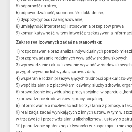
5) odporność na stres,
6) odpowiedzialność, sumienność i dokładność,
7) dyspozycyjność i zaangażowanie,
8) umiejętność interpretacji i stosowania przepisów prawa,
9) komunikatywność, w tym łatwość przekazywania informacji
Zakres realizowanych zadań na stanowisku:
1) rozpoznawanie oraz analiza indywidualnych potrzeb miesz
2) przeprowadzanie rodzinnych wywiadów środowiskowych,
3) wprowadzanie i aktualizowanie wywiadów środowiskowych 
przygotowywanie list wypłat, sprawozdań,
4) wspieranie rodzin przeżywających trudności opiekuńczo-w
5) współdziałanie z placówkami oświaty, służby zdrowia, orga
6) prowadzenie indywidualnej pracy socjalnej w oparciu o „kontr
7) prowadzenie środowiskowej pracy socjalnej,
8) informowanie o możliwościach korzystania z pomocy, a tak
9) realizacja zadań wynikających z innych ustaw, w tym w sz
w trzeźwości i przeciwdziałaniu alkoholizmowi, ustawy o zat
10) pobudzanie społecznej aktywności w zaspokajaniu niezbęd