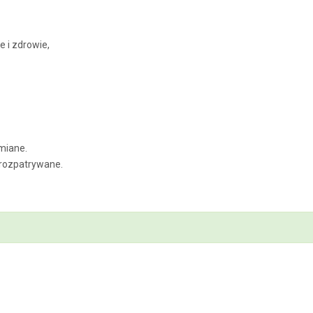
 i zdrowie,
miane.
 rozpatrywane.