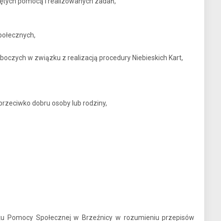
jętych pomocą i realizowanych zadań,
połecznych,
czych w związku z realizacją procedury Niebieskich Kart,
przeciwko dobru osoby lub rodziny,
ku Pomocy Społecznej w Brzeźnicy w rozumieniu przepisów