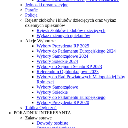
Jednostki organizacyjne
Parafie
Policja
Rejestr żłobków i klubów dziecięcych oraz wykaz
dziennych opiekunów
Rejestr żłobków i klubów dziecięcych
Wykaz dziennych opiekunów
Akcje Wyborcze
Wybory Prezydenta RP 2025
Wybory do Parlamentu Europejskiego 2024
Wybory Samorządowe 2024
Wybory Sołeckie 2024
Wybory do Sejmu i Senatu RP 2023
Referendum Ogólnokrajowe 2023
Wybory do Rad Powiatowych Małopolskiej Izby
Rolniczej
Wybory Samorządowe
Wybory Sołeckie
Wybory do Parlamentu Europejskiego
Wybory Prezydenta RP 2020
Tablica Ogłoszeń
PORADNIK INTERESANTA
Załatw sprawę
Dowody osobiste