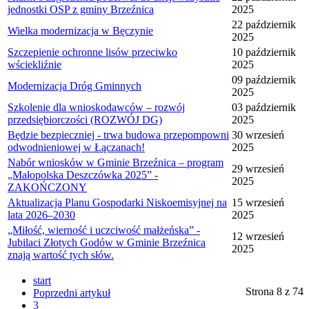
jednostki OSP z gminy Brzeźnica
2025
22 październik
Wielka modernizacja w Bęczynie
2025
Szczepienie ochronne lisów przeciwko
10 październik
wściekliźnie
2025
09 październik
Modernizacja Dróg Gminnych
2025
Szkolenie dla wnioskodawców – rozwój
03 październik
przedsiębiorczości (ROZWÓJ DG)
2025
Będzie bezpieczniej - trwa budowa przepompowni
30 wrzesień
odwodnieniowej w Łączanach!
2025
Nabór wniosków w Gminie Brzeźnica – program
29 wrzesień
„Małopolska Deszczówka 2025” -
2025
ZAKOŃCZONY
Aktualizacja Planu Gospodarki Niskoemisyjnej na
15 wrzesień
lata 2026–2030
2025
„Miłość, wierność i uczciwość małżeńska” -
12 wrzesień
Jubilaci Złotych Godów w Gminie Brzeźnica
2025
znają wartość tych słów.
start
Strona 8 z 74
Poprzedni artykuł
3