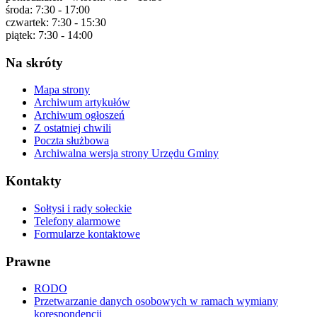
środa: 7:30 - 17:00
czwartek: 7:30 - 15:30
piątek: 7:30 - 14:00
Na
skróty
Mapa strony
Archiwum artykułów
Archiwum ogłoszeń
Z ostatniej chwili
Poczta służbowa
Archiwalna wersja strony Urzędu Gminy
Kontakty
Sołtysi i rady sołeckie
Telefony alarmowe
Formularze kontaktowe
Prawne
RODO
Przetwarzanie danych osobowych w ramach wymiany
korespondencji