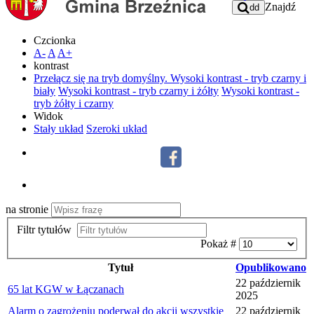
Znajdź
dd
Czcionka
A-
A
A+
kontrast
Przełącz się na tryb domyślny.
Wysoki kontrast - tryb czarny i
biały
Wysoki kontrast - tryb czarny i żółty
Wysoki kontrast -
tryb żółty i czarny
Widok
Stały układ
Szeroki układ
na stronie
Filtr tytułów
Pokaż #
Tytuł
Opublikowano
22 październik
65 lat KGW w Łączanach
2025
Alarm o zagrożeniu poderwał do akcji wszystkie
22 październik