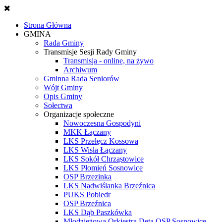
Strona Główna
GMINA
Rada Gminy
Transmisje Sesji Rady Gminy
Transmisja - online, na żywo
Archiwum
Gminna Rada Seniorów
Wójt Gminy
Opis Gminy
Sołectwa
Organizacje społeczne
Nowoczesna Gospodyni
MKK Łączany
LKS Przełęcz Kossowa
LKS Wisła Łączany
LKS Sokół Chrząstowice
LKS Płomień Sosnowice
OSP Brzezinka
LKS Nadwiślanka Brzeźnica
PUKS Pobiedr
OSP Brzeźnica
LKS Dąb Paszkówka
Młodzieżowa Orkiestra Dęta OSP Sosnowice