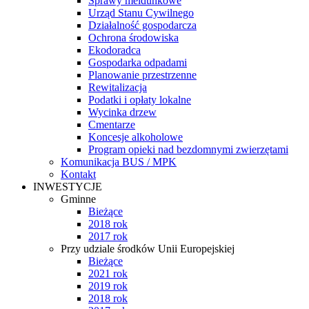
Sprawy meldunkowe
Urząd Stanu Cywilnego
Działalność gospodarcza
Ochrona środowiska
Ekodoradca
Gospodarka odpadami
Planowanie przestrzenne
Rewitalizacja
Podatki i opłaty lokalne
Wycinka drzew
Cmentarze
Koncesje alkoholowe
Program opieki nad bezdomnymi zwierzętami
Komunikacja BUS / MPK
Kontakt
INWESTYCJE
Gminne
Bieżące
2018 rok
2017 rok
Przy udziale środków Unii Europejskiej
Bieżące
2021 rok
2019 rok
2018 rok