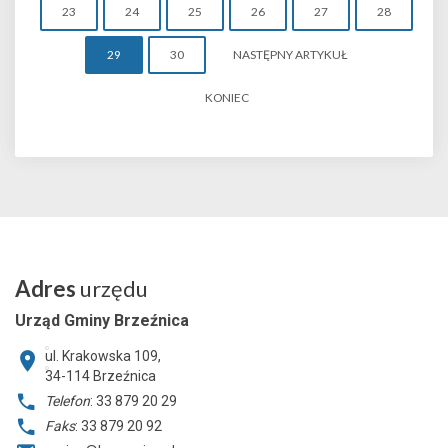
23
24
25
26
27
28
29
30
NASTĘPNY ARTYKUŁ
KONIEC
Adres
urzędu
Urząd Gminy Brzeźnica
ul. Krakowska 109,
34-114
Brzeźnica
Telefon
: 33 879 20 29
Faks
: 33 879 20 92